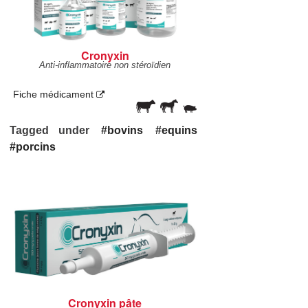
Cronyxin
Anti-inflammatoire non stéroïdien
Fiche médicament
Tagged under
bovins
equins
porcins
Cronyxin pâte