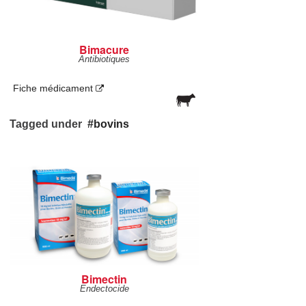
Bimacure
Antibiotiques
Fiche médicament
Tagged under
bovins
Bimectin
Endectocide